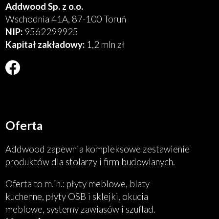
Addwood Sp. z o.o.
Wschodnia 41A, 87-100 Toruń
NIP:
9562299925
Kapitał zakładowy:
1,2 mln zł
Will
open
in
new
window
Oferta
Addwood zapewnia kompleksowe zestawienie
produktów dla stolarzy i firm budowlanych.
Oferta to m.in.: płyty meblowe, blaty
kuchenne, płyty OSB i sklejki, okucia
meblowe, systemy zawiasów i szuflad.