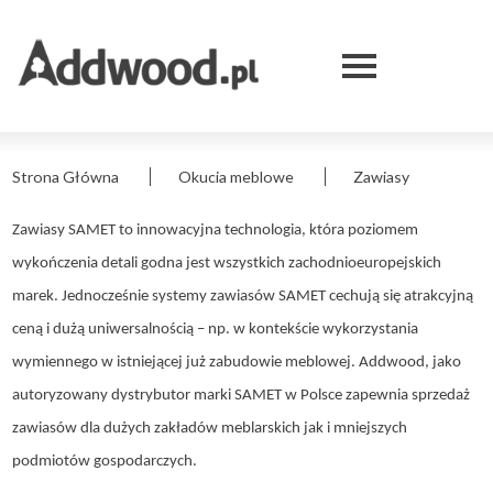
Zawiasy
Skip
Przejdź
Skip
Skip
to
do
to
to
|
Menu
main
treści
search
footer
Expand
menu
serwisu
Addwood
-
Strona Główna
Okucia meblowe
Zawiasy
Ścieżka
hurtownie
nawigacyjna
Zawiasy SAMET to innowacyjna technologia, która poziomem
stolarskie
wykończenia detali godna jest wszystkich zachodnioeuropejskich
marek. Jednocześnie systemy zawiasów SAMET cechują się atrakcyjną
ceną i dużą uniwersalnością – np. w kontekście wykorzystania
wymiennego w istniejącej już zabudowie meblowej. Addwood, jako
autoryzowany dystrybutor marki SAMET w Polsce zapewnia sprzedaż
zawiasów dla dużych zakładów meblarskich jak i mniejszych
podmiotów gospodarczych.