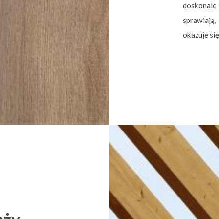
doskonale 
sprawiają
okazuje si
nży