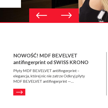
Previous
Next
slide
slide
NOWOŚĆ! MDF BE.VELVET
antifingerprint od SWISS KRONO
Płyty MDF BE.VELVET antifingerprint –
elegancja, której nic nie zatrze Odkryj płyty
MDF BE.VELVET antifingerprint —…