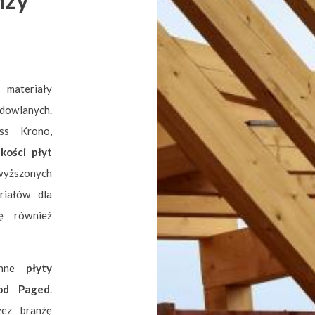
materiały
udowlanych.
ss Krono,
kości płyt
yższonych
riałów dla
ę również
 inne
płyty
 od Paged
.
zez branżę