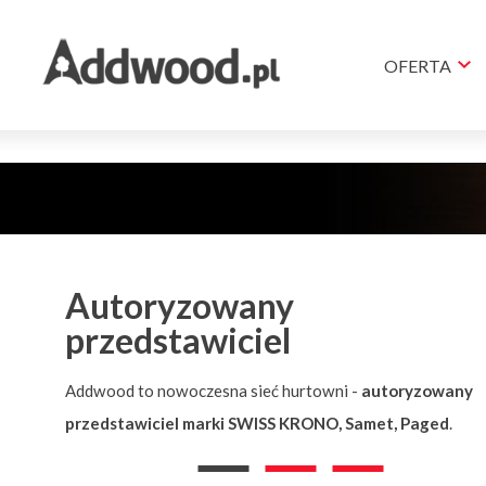
Skip
Przejdź
Skip
Skip
to
do
to
to
OFERTA
main
treści
search
footer
menu
Autoryzowany
przedstawiciel
Addwood to nowoczesna sieć hurtowni -
autoryzowany
przedstawiciel marki SWISS KRONO, Samet, Paged
.
Display
Display
Display