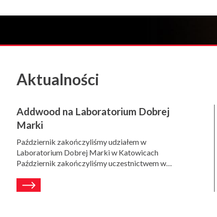
slide
slide
slide
number
number
number
1
2
3
Aktualności
Addwood na Laboratorium Dobrej
Marki
Październik zakończyliśmy udziałem w
Laboratorium Dobrej Marki w Katowicach
Październik zakończyliśmy uczestnictwem w…