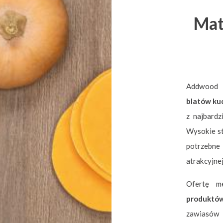
Mat
Addwood
blatów ku
z najbard
Wysokie s
potrzebne
atrakcyjnej
Ofertę m
produktó
zawiasów i