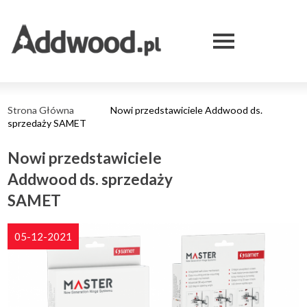
Nowi
Skip
Przejdź
Skip
Skip
to
do
to
to
przedstawiciele
Menu
main
treści
search
footer
Expand
menu
serwisu
Addwood
ds.
Strona Główna
Nowi przedstawiciele Addwood ds.
Ścieżka
sprzedaży SAMET
sprzedaży
nawigacyjna
SAMET
Nowi przedstawiciele
Addwood ds. sprzedaży
|
SAMET
Addwood
-
05-12-2021
hurtownie
stolarskie