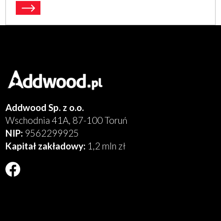
Addwood Sp. z o.o.
Wschodnia 41A, 87-100 Toruń
NIP:
9562299925
Kapitał zakładowy:
1,2 mln zł
Will
open
in
new
window