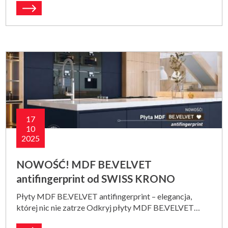
17
10
2025
NOWOŚĆ! MDF BE.VELVET
antifingerprint od SWISS KRONO
Płyty MDF BE.VELVET antifingerprint – elegancja,
której nic nie zatrze Odkryj płyty MDF BE.VELVET…